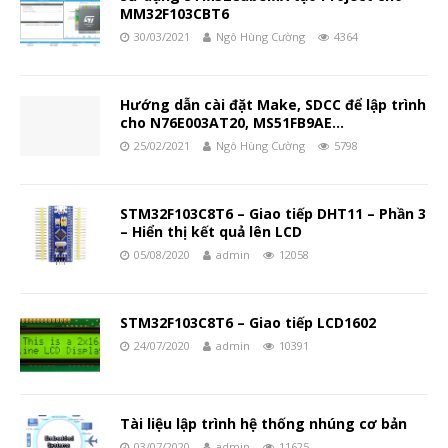
MM32F103CBT6
30/03/2021
Ngô Hùng Cường
4364
Hướng dẫn cài đặt Make, SDCC để lập trình
cho N76E003AT20, MS51FB9AE…
25/02/2021
Ngô Hùng Cường
5798
STM32F103C8T6 – Giao tiếp DHT11 – Phần 3
– Hiển thị kết quả lên LCD
05/08/2020
admin
12058
STM32F103C8T6 – Giao tiếp LCD1602
24/07/2020
admin
10391
Tài liệu lập trình hệ thống nhúng cơ bản
03/07/2020
admin
11625