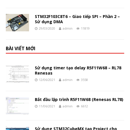
STM32F103C8T6 – Giao tiếp SPI – Phần 2 –
Sử dụng DMA
29/03/2020
admin
11819
BÀI VIẾT MỚI
Sử dụng timer tạo delay R5F11W68 – RL78
Renesas
12/06/2021
admin
3558
Bắt đầu lập trình R5F11W68 (Renesas RL78)
11/06/2021
admin
6612
Sử dụng STM32CubeMX tạo Project cho