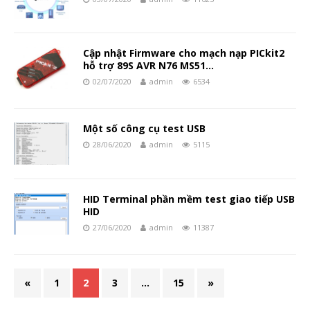
Cập nhật Firmware cho mạch nạp PICkit2
hỗ trợ 89S AVR N76 MS51…
02/07/2020
admin
6534
Một số công cụ test USB
28/06/2020
admin
5115
HID Terminal phần mềm test giao tiếp USB
HID
27/06/2020
admin
11387
«
1
2
3
…
15
»