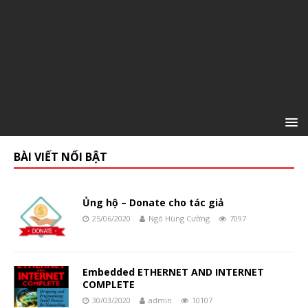
BÀI VIẾT NỔI BẬT
Ủng hộ – Donate cho tác giả
25/06/2020
Ngô Hùng Cường
7097
Embedded ETHERNET AND INTERNET
COMPLETE
30/03/2020
admin
10107