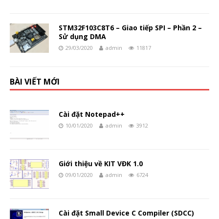
STM32F103C8T6 – Giao tiếp SPI – Phần 2 –
Sử dụng DMA
29/03/2020
admin
11817
BÀI VIẾT MỚI
Cài đặt Notepad++
10/01/2020
admin
3912
Giới thiệu về KIT VĐK 1.0
09/01/2020
admin
6724
Cài đặt Small Device C Compiler (SDCC)