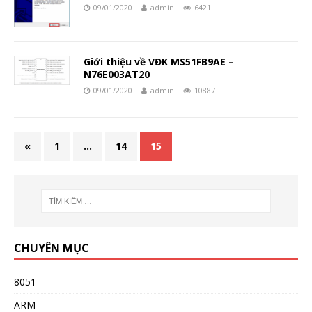
09/01/2020
admin
6421
Giới thiệu về VĐK MS51FB9AE –
N76E003AT20
09/01/2020
admin
10887
«
1
…
14
15
CHUYÊN MỤC
8051
ARM