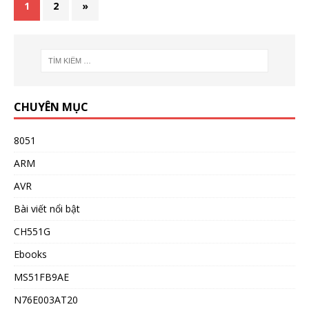
1
2
»
CHUYÊN MỤC
8051
ARM
AVR
Bài viết nổi bật
CH551G
Ebooks
MS51FB9AE
N76E003AT20