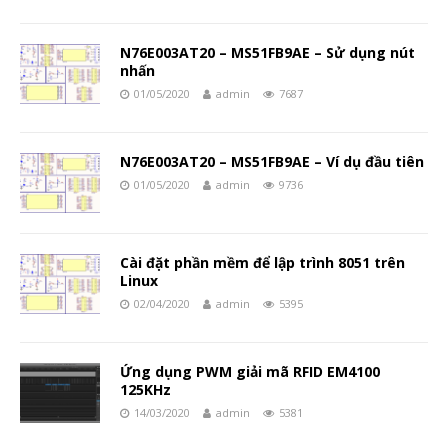
N76E003AT20 – MS51FB9AE – Sử dụng nút
nhấn
01/05/2020
admin
7687
N76E003AT20 – MS51FB9AE – Ví dụ đầu tiên
01/05/2020
admin
9736
Cài đặt phần mềm để lập trình 8051 trên
Linux
02/04/2020
admin
5395
Ứng dụng PWM giải mã RFID EM4100
125KHz
14/03/2020
admin
5381