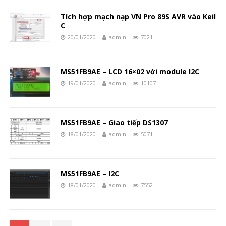
Tích hợp mạch nạp VN Pro 89S AVR vào Keil
C
20/01/2020
admin
7021
MS51FB9AE – LCD 16×02 với module I2C
19/01/2020
admin
10107
MS51FB9AE – Giao tiếp DS1307
18/01/2020
admin
5071
MS51FB9AE – I2C
18/01/2020
admin
7552