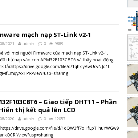
mware mạch nạp ST-Link v2-1
08/2021
admin
0
9889
sẻ với mọi người Firmware của mạch nạp ST-Link v2-1,
 đã thử nạp vào con APM32F103CBT6 và thấy hoạt động
ink tải:https://drive.google.com/file/d/1qhxiyAwUcyNJo1t-
gMfLmqyAxTPR/view?usp=sharing
32F103C8T6 – Giao tiếp DHT11 – Phần
 Hiển thị kết quả lên LCD
08/2020
admin
0
12057
https://drive.google.com/file/d/1dQW3ff7oHfLpT_huYWGw9
ankQ0Rf/view?usp=sharing