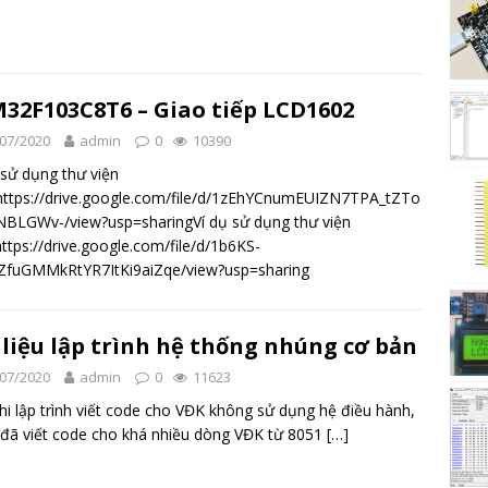
32F103C8T6 – Giao tiếp LCD1602
07/2020
admin
0
10390
 sử dụng thư viện
ttps://drive.google.com/file/d/1zEhYCnumEUIZN7TPA_tZTo
BLGWv-/view?usp=sharingVí dụ sử dụng thư viện
ttps://drive.google.com/file/d/1b6KS-
5ZfuGMMkRtYR7ItKi9aiZqe/view?usp=sharing
 liệu lập trình hệ thống nhúng cơ bản
07/2020
admin
0
11623
hi lập trình viết code cho VĐK không sử dụng hệ điều hành,
đã viết code cho khá nhiều dòng VĐK từ 8051
[…]