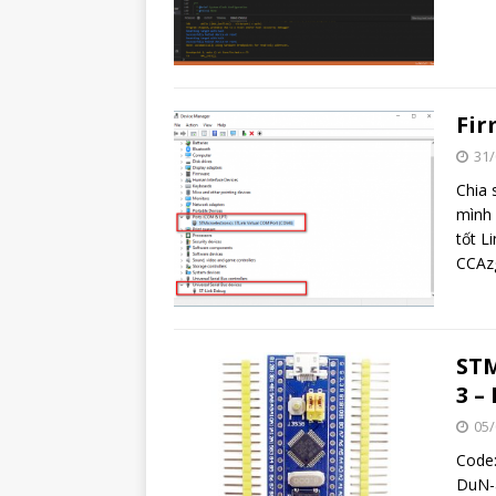
Fir
31/
Chia 
mình
tốt L
CCAz
STM
3 –
05/
Code:
DuN-