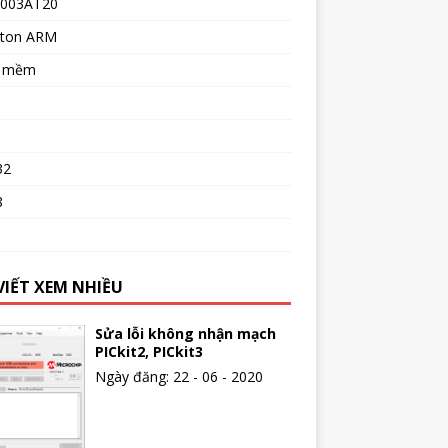
003AT20
ton ARM
n mềm
32
8
o
VIẾT XEM NHIỀU
Sửa lỗi không nhận mạch
PICkit2, PICkit3
Ngày đăng: 22 - 06 - 2020