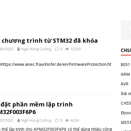
 chương trình từ STM32 đã khóa
05/2023
Ngô Hùng Cường
0
12550
CHU
https://www.aisec.fraunhofer.de/en/FirmwareProtection.ht
8051
ARM
AVR
Bài v
CH5
 đặt phần mềm lập trình
M32F003F6P6
Eboo
07/2022
Ngô Hùng Cường
0
6234
MS5
 thể lập trình cho APM32F003F6P6 có thể dùng nhiều công