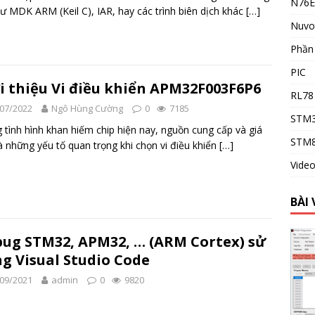
N76E
ư MDK ARM (Keil C), IAR, hay các trình biên dịch khác
[…]
Nuvo
Phầ
PIC
i thiệu Vi điều khiển APM32F003F6P6
RL78
07/2022
Ngô Hùng Cường
0
7185
STM
 tình hình khan hiếm chip hiện nay, nguồn cung cấp và giá
STM
à những yếu tố quan trọng khi chọn vi điều khiển
[…]
Vide
BÀI 
ug STM32, APM32, … (ARM Cortex) sử
g Visual Studio Code
09/2021
admin
0
9820