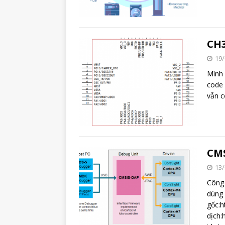
CH3
19/
Mình
code 
vẫn 
CM
13/
Công
dùng
gốc:h
dịch: