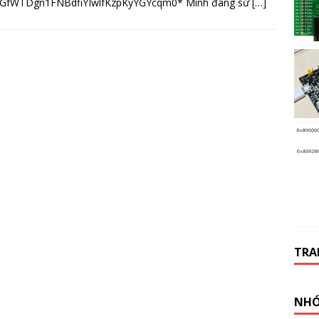
qGfWTDgn1FNBdfiYIwlfKzpKyYGYcqm0* Mình đang sử
[…]
TRA
NHÓ