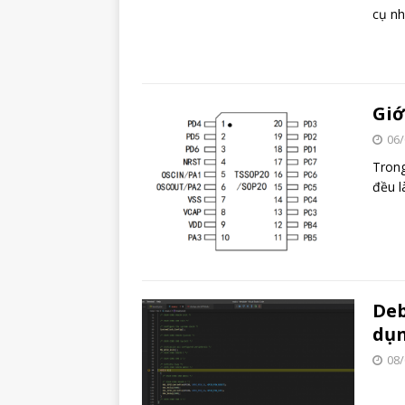
cụ nh
Giớ
06/
Trong
đều l
Deb
dụn
08/