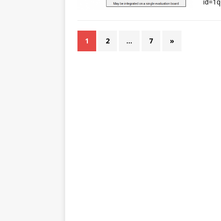
id=1
1
2
…
7
»