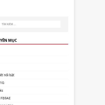
YÊN MỤC
iết nổi bật
51G
ks
1FB9AE