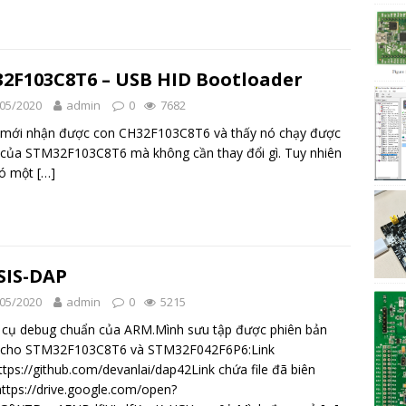
2F103C8T6 – USB HID Bootloader
05/2020
admin
0
7682
 mới nhận được con CH32F103C8T6 và thấy nó chạy được
của STM32F103C8T6 mà không cần thay đổi gì. Tuy nhiên
có một
[…]
SIS-DAP
05/2020
admin
0
5215
 cụ debug chuẩn của ARM.Mình sưu tập được phiên bản
 cho STM32F103C8T6 và STM32F042F6P6:Link
ttps://github.com/devanlai/dap42Link chứa file đã biên
https://drive.google.com/open?