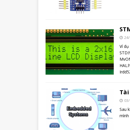
STM
24/
Ví dụ
STD:h
MvON
HAL:h
Irdd
Tài
03/
Sau k
mình 