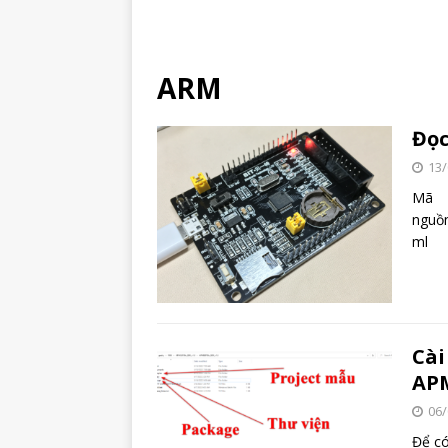
ARM
Đọc
13/
Mã
nguồn
ml
Cài
AP
06/
Để có