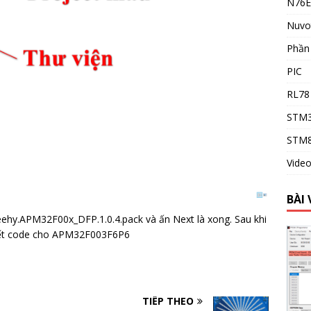
N76E
Nuvo
Phầ
PIC
RL78
STM
STM
Vide
BÀI 
eehy.APM32F00x_DFP.1.0.4.pack và ấn Next là xong. Sau khi
viết code cho APM32F003F6P6
TIẾP THEO