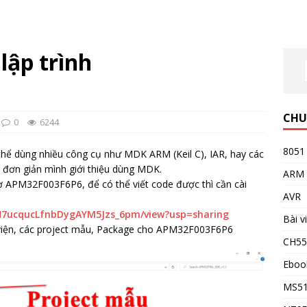
lập trình
CHU
0
6244
8051
hể dùng nhiều công cụ như MDK ARM (Keil C), IAR, hay các
ể đơn giản mình giới thiệu dùng MDK.
ARM
rợ APM32F003F6P6, để có thể viết code được thì cần cài
AVR
oCH7ucqucLfnbDygAYM5Jzs_6pm/view?usp=sharing
Bài v
hư viện, các project mẫu, Package cho APM32F003F6P6
CH5
Eboo
MS5