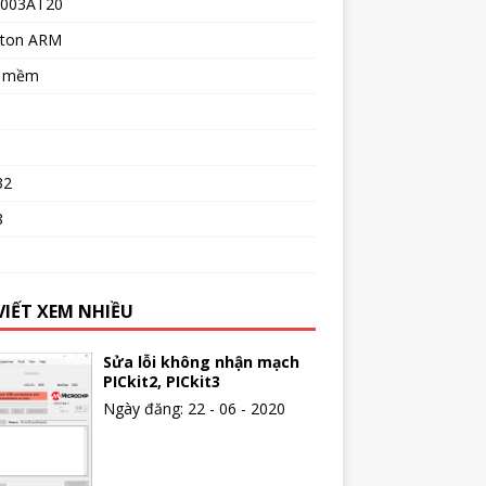
003AT20
ton ARM
n mềm
32
8
o
VIẾT XEM NHIỀU
Sửa lỗi không nhận mạch
PICkit2, PICkit3
Ngày đăng: 22 - 06 - 2020