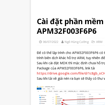
Cài đặt phần mềm 
APM32F003F6P6
06/07/2022
Ngô Hùng Cường
ARM
Để có thể lập trình cho APM32F003F6P6 có t
trình biên dịch khác hỗ trợ ARM, tuy nhiên đ
Sau khi cài đặt MDK thì mặc định chưa hỗ t
Package của APM32F003F6P6, link tải
https://drive.google.com/file/d/1c8gb_
Sau khi tải về giải nén ra bạn sẽ thấy có t