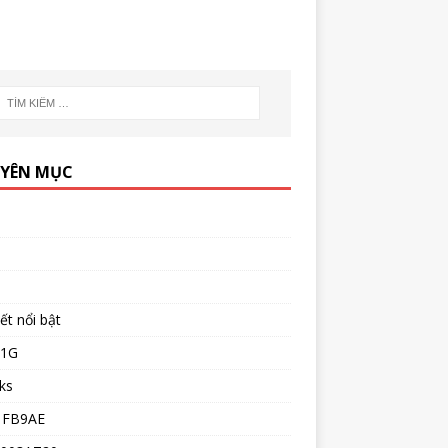
YÊN MỤC
iết nổi bật
51G
ks
1FB9AE