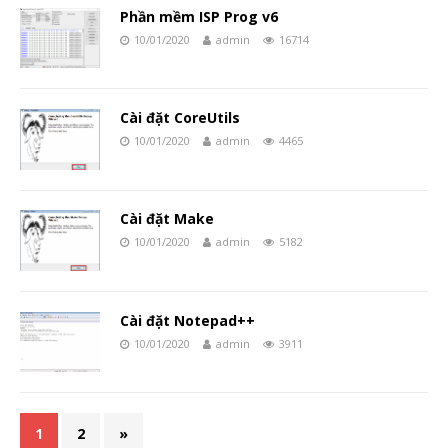
Phần mềm ISP Prog v6
10/01/2020
admin
16714
Cài đặt CoreUtils
10/01/2020
admin
4465
Cài đặt Make
10/01/2020
admin
5182
Cài đặt Notepad++
10/01/2020
admin
3911
1
2
»