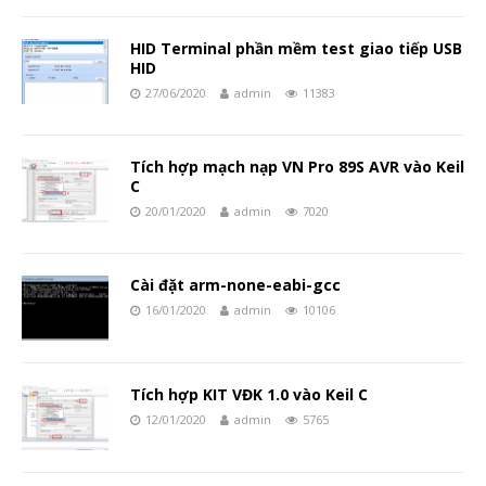
HID Terminal phần mềm test giao tiếp USB
HID
27/06/2020
admin
11383
Tích hợp mạch nạp VN Pro 89S AVR vào Keil
C
20/01/2020
admin
7020
Cài đặt arm-none-eabi-gcc
16/01/2020
admin
10106
Tích hợp KIT VĐK 1.0 vào Keil C
12/01/2020
admin
5765