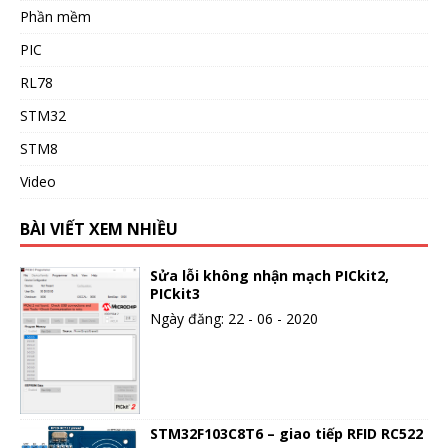
Phần mềm
PIC
RL78
STM32
STM8
Video
BÀI VIẾT XEM NHIỀU
Sửa lỗi không nhận mạch PICkit2,
PICkit3
Ngày đăng: 22 - 06 - 2020
STM32F103C8T6 – giao tiếp RFID RC522