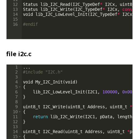
12
Status
lib_I2C_Read
(
I2C_TypeDef
*
I2Cx
,
uint8_t
13
Status
lib_I2C_Write
(
I2C_TypeDef
*
I2Cx
,
const
14
void
lib_I2C_LowLevel_Init
(
I2C_TypeDef
*
I2Cx
,
15
16
#endif
file i2c.c
1
...
2
#include "I2C.h"
3
4
void
My_I2C_Init
(
void
)
5
{
6
lib_I2C_LowLevel_Init
(
I2C1
,
100000
,
0x00
)
;
7
}
8
9
uint8_t
I2C_Write
(
uint8_t
Address
,
uint8_t
*
pD
10
{
11
return
lib_I2C_Write
(
I2C1
,
pData
,
length
,
12
}
13
14
uint8_t
I2C_Read
(
uint8_t
Address
,
uint8_t
*
pDa
15
{