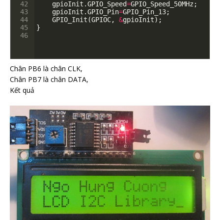
42
gpioInit
.
GPIO_Speed
=
GPIO_Speed_50MHz
;
43
gpioInit
.
GPIO_Pin
=
GPIO_Pin_13
;
44
GPIO_Init
(
GPIOC
,
&
gpioInit
)
;
45
}
46
Chân PB6 là chân CLK,
Chân PB7 là chân DATA,
Kết quả