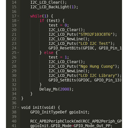
14
I2C_LCD_Clear
(
)
;
15
I2C_LCD_BackLight
(
1
)
;
16
17
while
(
1
)
{
18
if
(
test
)
{
19
test
=
0
;
20
I2C_LCD_Clear
(
)
;
21
I2C_LCD_Puts
(
"STM32F103C8T6"
)
;
22
I2C_LCD_NewLine
(
)
;
23
I2C_LCD_Puts
(
"LCD I2C Test"
)
;
24
GPIO_ResetBits
(
GPIOC
,
GPIO_Pin_13
)
25
}
else
{
26
test
=
1
;
27
I2C_LCD_Clear
(
)
;
28
I2C_LCD_Puts
(
"Ngo Hung Cuong"
)
;
29
I2C_LCD_NewLine
(
)
;
30
I2C_LCD_Puts
(
"LCD I2C Library"
)
;
31
GPIO_SetBits
(
GPIOC
,
GPIO_Pin_13
)
;
32
}
33
Delay_Ms
(
2000
)
;
34
}
35
}
36
37
void
init
(
void
)
{
38
GPIO_InitTypeDef
gpioInit
;
39
40
RCC_APB2PeriphClockCmd
(
RCC_APB2Periph_GPIO
41
gpioInit
.
GPIO_Mode
=
GPIO_Mode_Out_PP
;