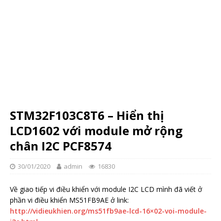
STM32F103C8T6 – Hiển thị
LCD1602 với module mở rộng
chân I2C PCF8574
30/01/2020
admin
16830
Về giao tiếp vi điều khiển với module I2C LCD mình đã viết ở
phần vi điều khiển MS51FB9AE ở link:
http://vidieukhien.org/ms51fb9ae-lcd-16×02-voi-module-