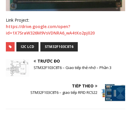
Link Project:
https://drive.google.com/open?
id=1X7SraW326M9VsVDNRA6_wA4tKo2pj020
I2C LCD
STM32F103C8T6
TRƯỚC ĐÓ
STM32F103C8T6 – Giao tiếp thẻ nhớ – Phần 3
TIẾP THEO
STM32F103C8T6 – giao tiếp RFID RC522