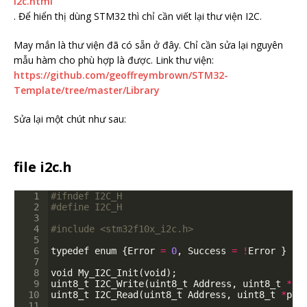
i2c.html
. Để hiển thị dùng STM32 thì chỉ cần viết lại thư viện I2C.
May mắn là thư viện đã có sẵn ở đây. Chỉ cần sửa lại nguyên
mẫu hàm cho phù hợp là được. Link thư viện:
https://github.com/geoffreymbrown/STM32-
Template/tree/master/Library
Sửa lại một chút như sau:
file i2c.h
1
#ifndef I2C_H
2
#define I2C_H
3
4
#include <stm32f10x_i2c.h>
5
6
typedef
enum
{
Error
=
0
,
Success
=
!
Error
}
St
7
8
void
My_I2C_Init
(
void
)
;
9
uint8_t
I2C_Write
(
uint8_t
Address
,
uint8_t
*
pD
10
uint8_t
I2C_Read
(
uint8_t
Address
,
uint8_t
*
pDa
11