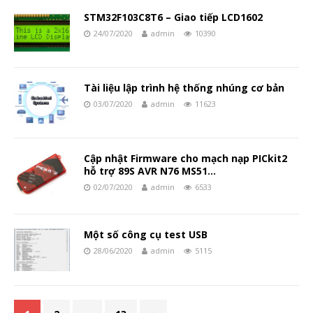
STM32F103C8T6 – Giao tiếp LCD1602
24/07/2020
admin
10390
Tài liệu lập trình hệ thống nhúng cơ bản
03/07/2020
admin
11623
Cập nhật Firmware cho mạch nạp PICkit2
hỗ trợ 89S AVR N76 MS51…
02/07/2020
admin
6533
Một số công cụ test USB
28/06/2020
admin
5115