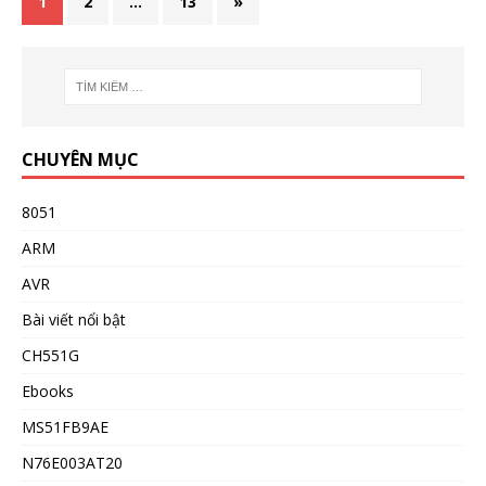
1
2
…
13
»
CHUYÊN MỤC
8051
ARM
AVR
Bài viết nổi bật
CH551G
Ebooks
MS51FB9AE
N76E003AT20