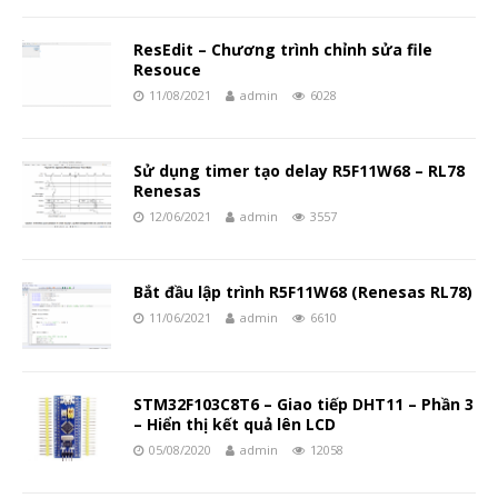
ResEdit – Chương trình chỉnh sửa file
Resouce
11/08/2021
admin
6028
Sử dụng timer tạo delay R5F11W68 – RL78
Renesas
12/06/2021
admin
3557
Bắt đầu lập trình R5F11W68 (Renesas RL78)
11/06/2021
admin
6610
STM32F103C8T6 – Giao tiếp DHT11 – Phần 3
– Hiển thị kết quả lên LCD
05/08/2020
admin
12058