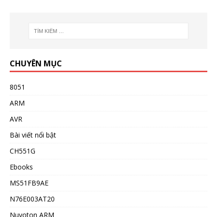
CHUYÊN MỤC
8051
ARM
AVR
Bài viết nổi bật
CH551G
Ebooks
MS51FB9AE
N76E003AT20
Nuvoton ARM