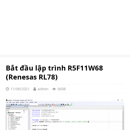
Bắt đầu lập trình R5F11W68
(Renesas RL78)
11/06/2021
admin
6608