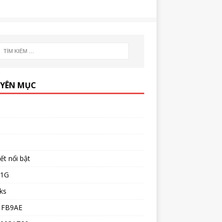
YÊN MỤC
iết nổi bật
51G
ks
1FB9AE