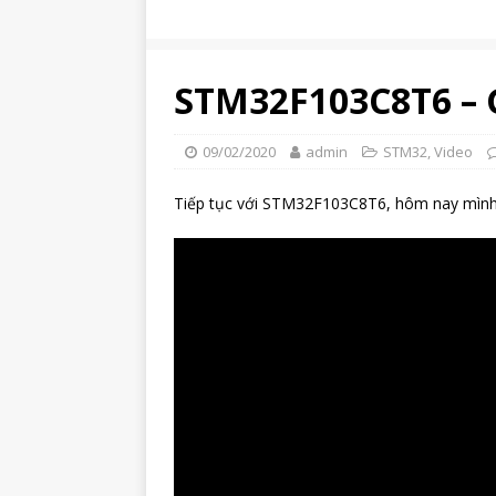
STM32F103C8T6 – 
09/02/2020
admin
STM32
,
Video
Tiếp tục với STM32F103C8T6, hôm nay mình s