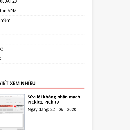
003AT20
ton ARM
n mềm
32
8
o
VIẾT XEM NHIỀU
Sửa lỗi không nhận mạch
PICkit2, PICkit3
Ngày đăng: 22 - 06 - 2020