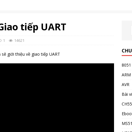
Giao tiếp UART
1
14621
CHU
ẽ giới thiệu về giao tiếp UART
8051
ARM
AVR
Bài v
CH5
Eboo
MS5