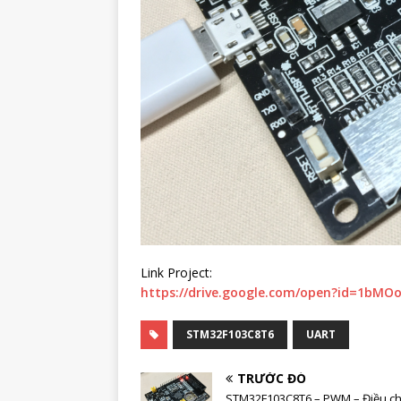
Link Project:
https://drive.google.com/open?id=1bM
STM32F103C8T6
UART
TRƯỚC ĐÓ
STM32F103C8T6 – PWM – Điều ch