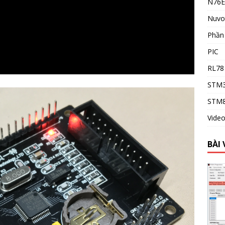
N76E
Nuvo
Phầ
PIC
RL78
STM
STM
Vide
BÀI 