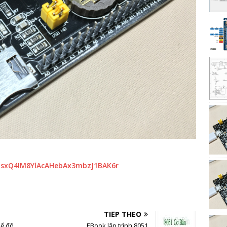
OosxQ4IM8YlAcAHebAx3mbzJ1BAK6r
TIẾP THEO
ế độ
EBook lập trình 8051