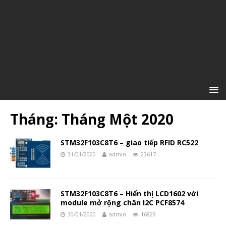
Tháng:
Tháng Một 2020
STM32F103C8T6 – giao tiếp RFID RC522
31/01/2020
admin
23617
STM32F103C8T6 – Hiển thị LCD1602 với
module mở rộng chân I2C PCF8574
30/01/2020
admin
16829