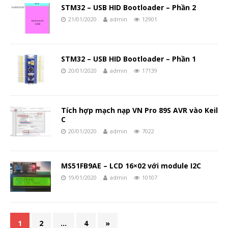
STM32 – USB HID Bootloader – Phần 2
21/01/2020
admin
12901
STM32 – USB HID Bootloader – Phần 1
20/01/2020
admin
17139
Tích hợp mạch nạp VN Pro 89S AVR vào Keil
C
20/01/2020
admin
7022
MS51FB9AE – LCD 16×02 với module I2C
19/01/2020
admin
10107
1
2
…
4
»