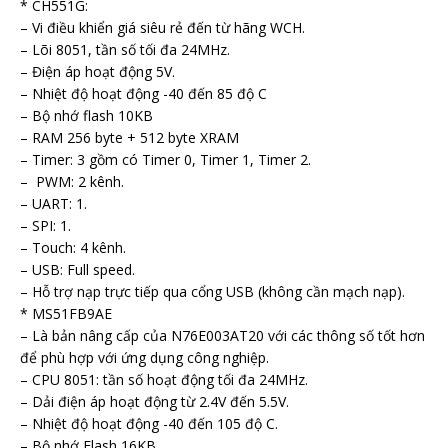
* CH551G:
– Vi điều khiển giá siêu rẻ đến từ hãng WCH.
– Lõi 8051, tần số tối đa 24MHz.
– Điện áp hoạt động 5V.
– Nhiệt độ hoạt động -40 đến 85 độ C
– Bộ nhớ flash 10KB
– RAM 256 byte + 512 byte XRAM
– Timer: 3 gồm có Timer 0, Timer 1, Timer 2.
– PWM: 2 kênh.
– UART: 1.
– SPI: 1.
– Touch: 4 kênh.
– USB: Full speed.
– Hỗ trợ nạp trực tiếp qua cổng USB (không cần mạch nạp).
* MS51FB9AE
– Là bản nâng cấp của N76E003AT20 với các thông số tốt hơn
để phù hợp với ứng dụng công nghiệp.
– CPU 8051: tần số hoạt động tối đa 24MHz.
– Dải điện áp hoạt động từ 2.4V đến 5.5V.
– Nhiệt độ hoạt động -40 đến 105 độ C.
– Bộ nhớ Flash 16KB.