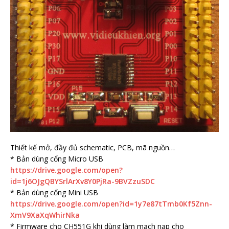
Thiết kế mở, đầy đủ schematic, PCB, mã nguồn…
* Bản dùng cổng Micro USB
https://drive.google.com/open?
id=1j6OJgQBYSrlArXv8Y0PjRa-9BVZzuSDC
* Bản dùng cổng Mini USB
https://drive.google.com/open?id=1y7e87tTmb0Kf5Znn-
XmV9XaXqWhirNka
* Firmware cho CH551G khi dùng làm mạch nạp cho