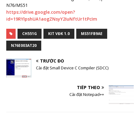
N76/MS51
https://drive.google.com/open?
id=19RYlpshUA1aogZNsyY2IuNftUr1tPcIm
CH551G
KIT VĐK 1.0
MS51FB9AE
N76E003AT20
TRƯỚC ĐÓ
Cài đặt Small Device C Compiler (SDCC)
TIẾP THEO
Cài đặt Notepad++