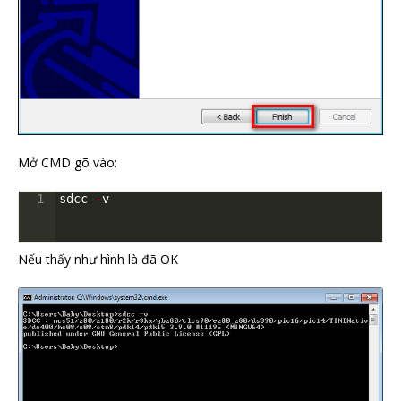
Mở CMD gõ vào:
1
sdcc
-
v
Nếu thấy như hình là đã OK