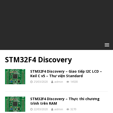
STM32F4 Discovery
STM32F4 Discovery – Giao tiếp I2C LCD –
Keil C v5 – Thư viện Standard
25/03/2020
admin
14530
STM32F4 Discovery – Thực thi chương
trình trên RAM
22/03/2020
admin
3270