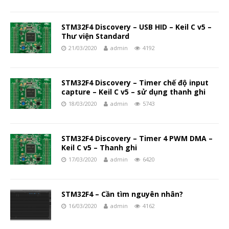
STM32F4 Discovery – USB HID – Keil C v5 –
Thư viện Standard
21/03/2020
admin
4192
STM32F4 Discovery – Timer chế độ input
capture – Keil C v5 – sử dụng thanh ghi
18/03/2020
admin
5743
STM32F4 Discovery – Timer 4 PWM DMA –
Keil C v5 – Thanh ghi
17/03/2020
admin
6420
STM32F4 – Cần tìm nguyên nhân?
16/03/2020
admin
4162