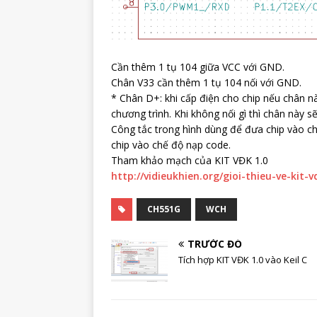
Cần thêm 1 tụ 104 giữa VCC với GND.
Chân V33 cần thêm 1 tụ 104 nối với GND.
* Chân D+: khi cấp điện cho chip nếu chân nà
chương trình. Khi không nối gì thì chân này sẽ
Công tắc trong hình dùng để đưa chip vào c
chip vào chế độ nạp code.
Tham khảo mạch của KIT VĐK 1.0
http://vidieukhien.org/gioi-thieu-ve-kit-
CH551G
WCH
TRƯỚC ĐÓ
Tích hợp KIT VĐK 1.0 vào Keil C