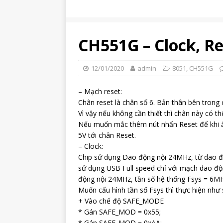
CH551G – Clock, R
12/01/2020
admin
8051
,
CH551G
– Mạch reset:
Chân reset là chân số 6. Bản thân bên trong 
Vì vậy nếu không cần thiết thì chân này có th
Nếu muốn mắc thêm nút nhấn Reset để khi ấn
5V tới chân Reset.
– Clock:
Chip sử dụng Dao động nội 24MHz, từ dao độ
sử dụng USB Full speed chỉ với mạch dao độn
động nội 24MHz, tần số hệ thống Fsys = 6M
Muốn cấu hình tần số Fsys thì thực hiện như 
+ Vào chế độ SAFE_MODE
* Gán SAFE_MOD = 0x55;
* Gán SAFE_MOD = 0xAA;