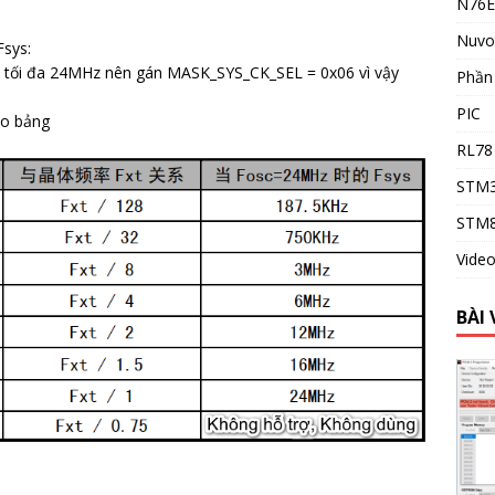
N76E
Nuvo
Fsys:
rị tối đa 24MHz nên gán MASK_SYS_CK_SEL = 0x06 vì vậy
Phầ
PIC
eo bảng
RL78
STM
STM
Vide
BÀI 