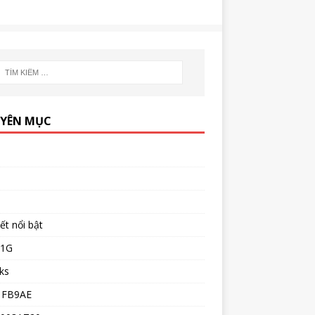
YÊN MỤC
iết nổi bật
51G
ks
1FB9AE