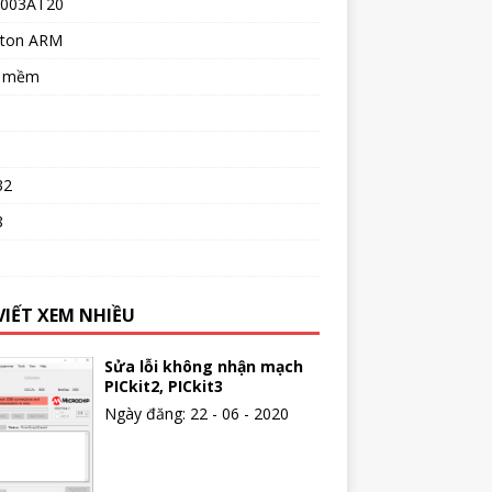
003AT20
ton ARM
n mềm
32
8
o
VIẾT XEM NHIỀU
Sửa lỗi không nhận mạch
PICkit2, PICkit3
Ngày đăng: 22 - 06 - 2020