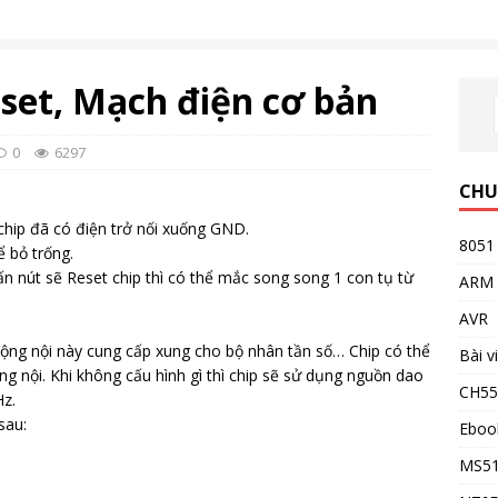
eset, Mạch điện cơ bản
0
6297
CHU
chip đã có điện trở nối xuống GND.
8051
ể bỏ trống.
 nút sẽ Reset chip thì có thể mắc song song 1 con tụ từ
ARM
AVR
ng nội này cung cấp xung cho bộ nhân tần số… Chip có thể
Bài v
g nội. Khi không cấu hình gì thì chip sẽ sử dụng nguồn dao
CH5
Hz.
sau:
Eboo
MS5