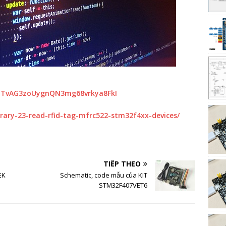
g6ETvAG3zoUygnQN3mg68vrkya8FkI
brary-23-read-rfid-tag-mfrc522-stm32f4xx-devices/
TIẾP THEO
EK
Schematic, code mẫu của KIT
STM32F407VET6