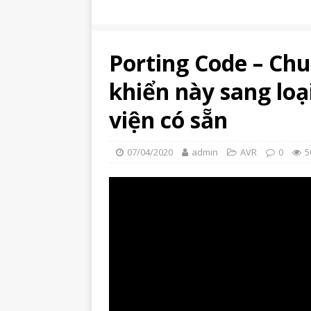
Porting Code – Chu
khiển này sang loạ
viện có sẵn
07/04/2020
admin
AVR
0
5