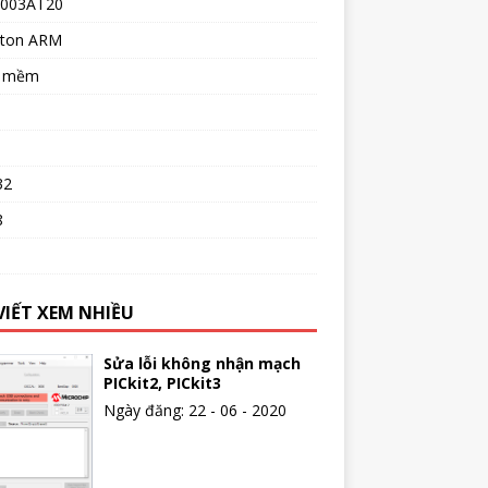
003AT20
ton ARM
n mềm
32
8
o
VIẾT XEM NHIỀU
Sửa lỗi không nhận mạch
PICkit2, PICkit3
Ngày đăng: 22 - 06 - 2020