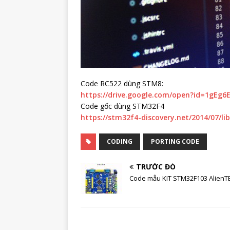
Code RC522 dùng STM8:
https://drive.google.com/open?id=1gE
Code gốc dùng STM32F4
https://stm32f4-discovery.net/2014/07/li
CODING
PORTING CODE
TRƯỚC ĐÓ
Code mẫu KIT STM32F103 AlienT