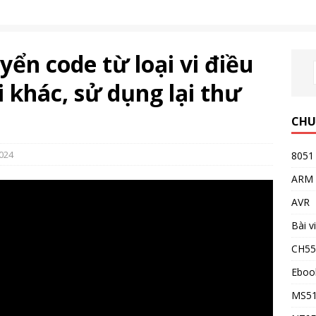
yển code từ loại vi điều
i khác, sử dụng lại thư
CHU
024
8051
ARM
AVR
Bài v
CH5
Eboo
MS5