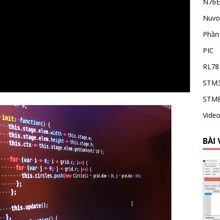
N76E
Nuvo
Phầ
PIC
RL78
STM
STM
Vide
BÀI 