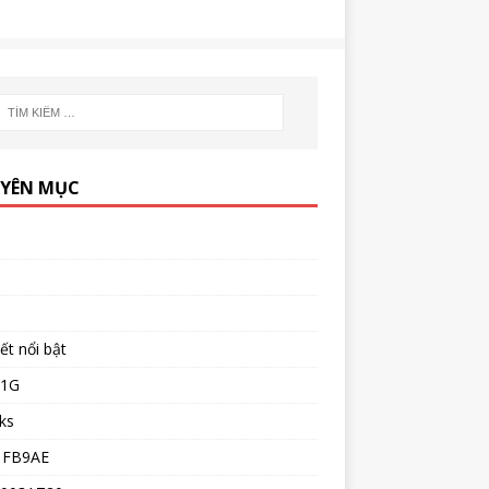
YÊN MỤC
iết nổi bật
51G
ks
1FB9AE