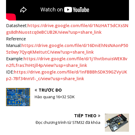
Datasheet:
https://drive.google.com/file/d/1NzHAT5dCXsSN
gs8dhNuostcq0eBCUB2K/view?usp=share_link
Reference
Manual:
https://drive.google.com/file/d/16DniEhNsNAonP50
5z0wy7QyqKMeItutC/view?usp=share_link
Example:
https://drive.google.com/file/d/1j1hvtbnuisWEK8v
n2fLfras7nHtjll4p/view?usp=share_link
IDE:
https://drive.google.com/file/d/1nFBBBhSDK59GZVyUK
p2-7Bf34nnVl-_c/view?usp=share_link
TRƯỚC ĐÓ
Hào quang 16×32 SDK
TIẾP THEO
Đọc chương trình từ STM32 đã khóa