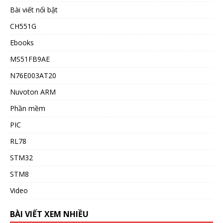
Bài viết nổi bật
CH551G
Ebooks
MS51FB9AE
N76E003AT20
Nuvoton ARM
Phần mềm
PIC
RL78
STM32
STM8
Video
BÀI VIẾT XEM NHIỀU