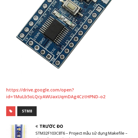
https://drive.google.com/open?
id=1MuLb5oLQcyAWUaxUqmDAg4CztHPND-o2
STM8
TRƯỚC ĐÓ
STM32F103C8T6 – Project mẫu sử dụng Makefile –