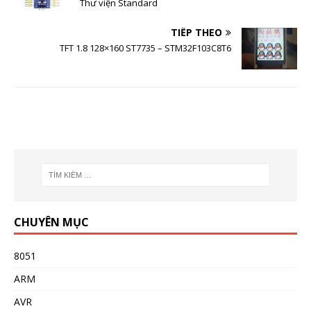
Thư viện Standard
TIẾP THEO
TFT 1.8 128×160 ST7735 – STM32F103C8T6
CHUYÊN MỤC
8051
ARM
AVR