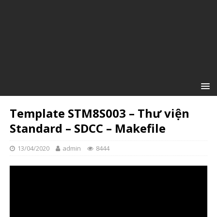
Template STM8S003 – Thư viện
Standard – SDCC – Makefile
13/04/2020
admin
8444