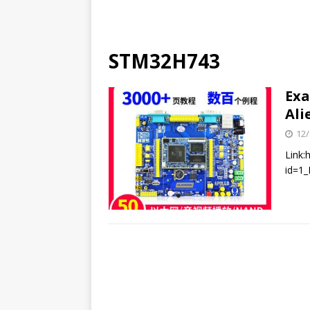
STM32H743
Exa
Ali
12/
Link:
id=1