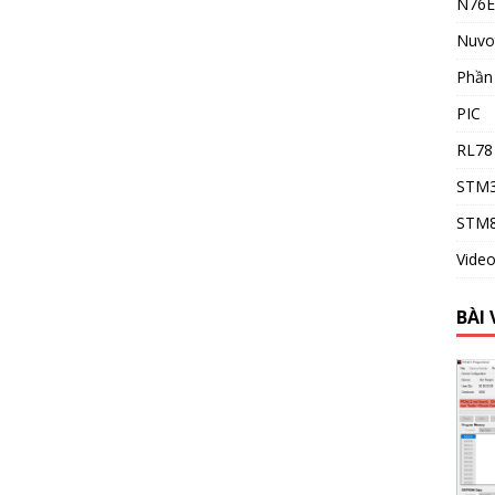
N76E
Nuvo
Phầ
PIC
RL78
STM
STM
Vide
BÀI 