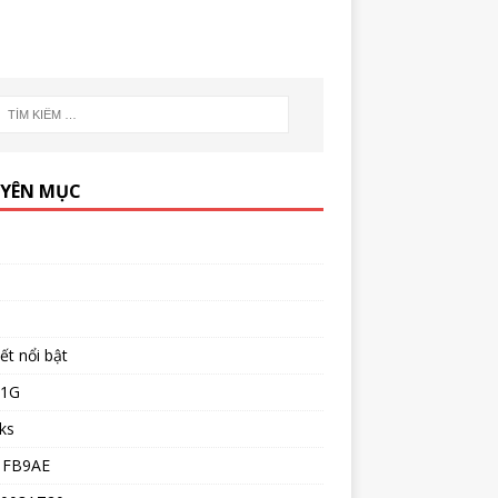
YÊN MỤC
iết nổi bật
51G
ks
1FB9AE