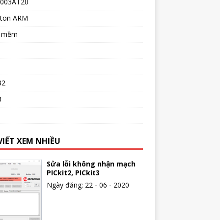
003AT20
ton ARM
n mềm
32
8
o
VIẾT XEM NHIỀU
Sửa lỗi không nhận mạch
PICkit2, PICkit3
Ngày đăng: 22 - 06 - 2020