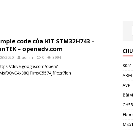
mple code của KIT STM32H743 –
enTEK – openedv.com
CHU
03/2020
admin
0
3994
8051
https://drive.google.com/open?
_Msf9QvC4x88QTImxC5574jfPezr7loh
ARM
AVR
Bài v
CH5
Eboo
MS5