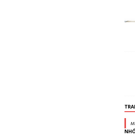
TRA
Mi
NHÓ