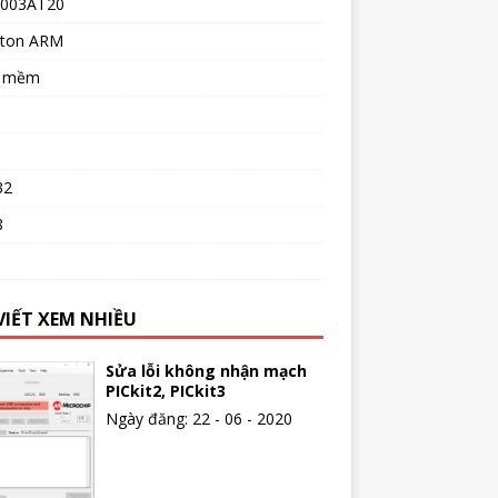
003AT20
ton ARM
n mềm
32
8
o
VIẾT XEM NHIỀU
Sửa lỗi không nhận mạch
PICkit2, PICkit3
Ngày đăng: 22 - 06 - 2020