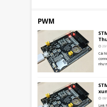
PWM
STM
Thư
20/
Cái h
conne
như 
STM
xu
08/
Link 