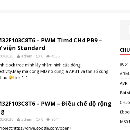
32F103C8T6 – PWM Tim4 CH4 PB9 –
 viện Standard
CHU
03/2020
admin
0
4536
8051
ình clock tree mình lấy nhầm hình của dòng
ctivity.May mà dòng MD nó cũng là APB1 và tần số cũng
ARM
nhau
Link
[…]
AVR
Bài v
CH5
32F103C8T6 – PWM – Điều chế độ rộng
ng
Eboo
02/2020
admin
0
8644
MS5
Project:https://drive.google.com/open?