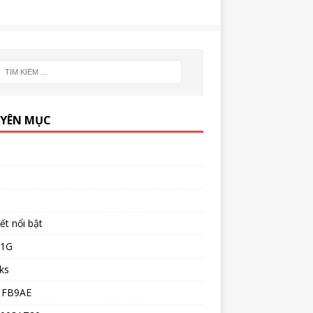
YÊN MỤC
iết nổi bật
51G
ks
1FB9AE