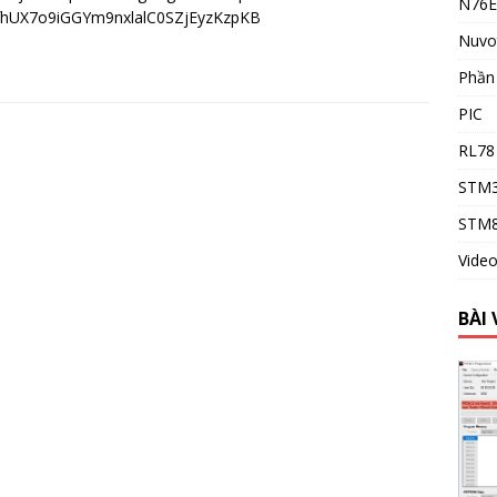
N76E
jfhUX7o9iGGYm9nxlalC0SZjEyzKzpKB
Nuvo
Phầ
PIC
RL78
STM
STM
Vide
BÀI 